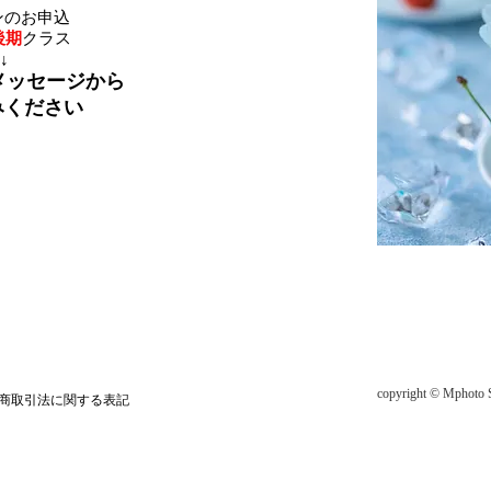
ンのお申込
後期
クラス
​↓
メ
ッセージから
みください
copyright © Mphoto S
商取引法に関する表記