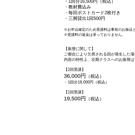
・1回分16,500円（税込）
・教材費込み
・毎回ポストカード2枚付き​
​・三脚貸出1回500円
※お申込確定のため受講料は事前のお振込
※受講料の返金は承っておりません。
【振替に関して】
ご都合により欠席される回が発生した場
内容の特性上、次期クラスへのお振替は
【2回受講】
36,000
円
（税込）
・1回分18,000円（税込）
【1回受講】
19,500
円
（税込）