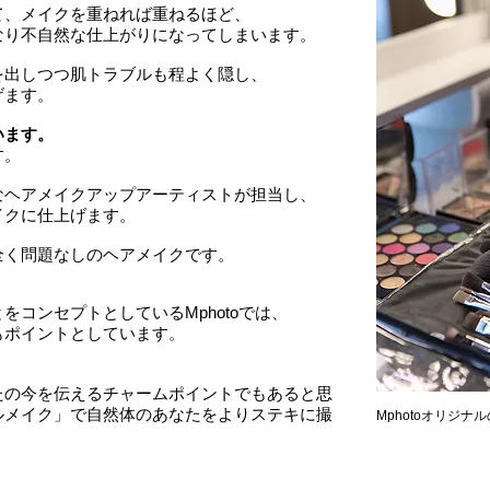
て、メイクを重ねれば重ねるほど、
なり不自然な仕上がりになってしまいます。
を出しつつ肌トラブルも程よく隠し、
げます。
います。
す。
なヘアメイクアップアーティストが担当し、
イクに仕上げます。
全く問題なしのヘアメイクです。
をコンセプトとしているMphotoでは、
もポイントとしています。
たの今を伝えるチャームポイントでもあると思
ルメイク」で自然体のあなたをよりステキに撮
Mphotoオリジナル