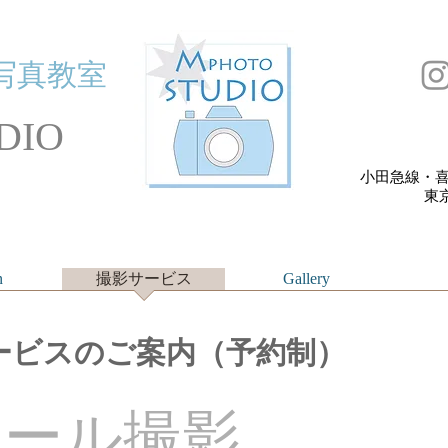
写真教室
DIO
小田急線・喜
​
n
撮影サービス
Gallery
ービスのご案内（予約制）
ィール撮影