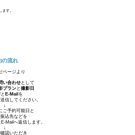
します。
。
約の流れ
せ
ページより
問い合わせ
として
影プラン
と
撮影日
前
と
E-Mail
を
き送信してください。
↓
内にご予約可能日と
お振込先などを
-Mailへ返信します。
↓
ご確認いただき