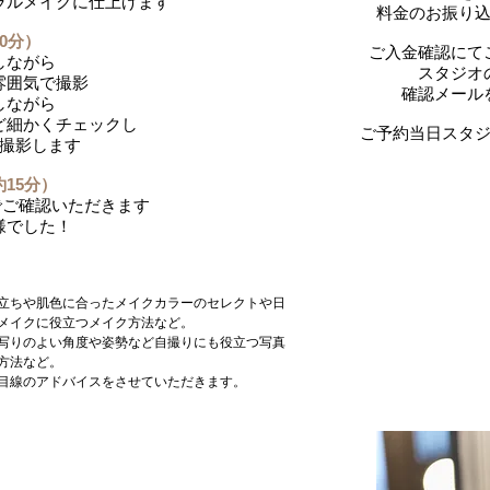
ラルメイクに仕上げます
料金のお振り
0分）
ご入金確認にて
しながら
スタジオ
雰囲気で撮影
確認メール
しながら
ど細かくチェックし
ご予約当日スタ
撮影します
15分）
でご確認いただきます
様でした！
立ちや肌色に合ったメイクカラーのセレクトや日
メイクに役立つメイク方法など。
写りのよい角度や姿勢など自撮りにも役立つ写真
方法など。
目線のアドバイスをさせていただきます。