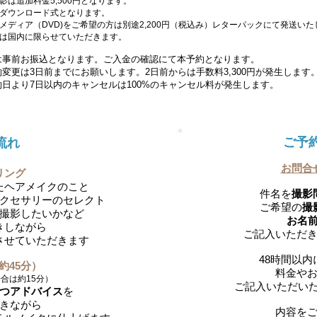
影は追加料金5,500円となります
。
ダウンロード式となります。
メディア（DVD)をご希望の方は別途2,200円（税込み）
レターパックにて発送いた
は国内に限らせていただきます。
は事前お振込となります。ご入金の確認にて本予約となります。
変更は3日前までにお願いします。2日前からは手数料3,300円が発生します
約日より7日以内のキャンセルは
100%のキャンセル料が発生します
。
ご予
流れ
お問合
リング
たヘアメイクのこと
件名を
撮影
クセサリーのセレクト
ご希望の
撮
撮影したいかなど
お名
きしながら
ご記入いただ
させていただきます
48時間以
約45分）
料金や
合は約15分）
ご記入いただいたE
つアドバイス
を
きながら
内容を