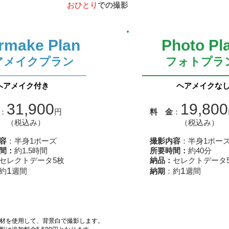
おひとり
での撮影
rmake Plan
Photo Pl
ヘアメイクプラン
​フォトプラ
ヘアメイク付き
ヘアメイクな
31,900
19,800
：
円
料 金
：
税込み）
（税込み）
容
：半身1ポーズ
撮影内容
：半身1ポー
間：
約1.5時間
所要時間：
約40分
セレクトデータ5枚
納品：
セレクトデータ
1
1
約
週間
納期
：約
週間
材を使用して、背景白で撮影します。​​