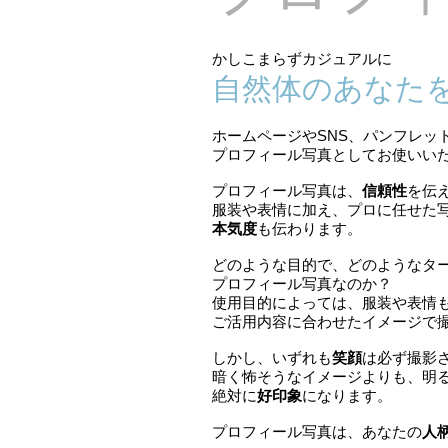
かしこまらずカジュアルに
自然体のあなた
ホームページやSNS、パンフレッ
プロフィール写真としてお使いい
プロフィール写真は、
信頼性
を伝
服装や表情に加え、プロに任せた
本気度
も伝わります。
どのような目的で、どのようなタ
プロフィール写真なのか？
使用目的によっては、服装や表情
ご活用内容に合わせたイメージで
しかし、いずれも
笑顔
は必ず撮影
暗く怖そうなイメージよりも、明
絶対に
好印象
になります。
プロフィール写真は、あなたの
人