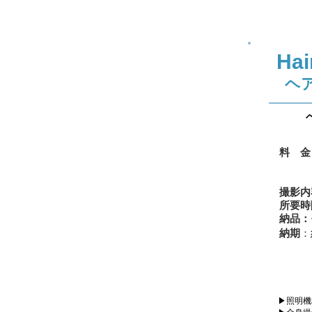
Hai
​
料 金
（
撮影内
所要時
納品：
納期
：
▶照明機