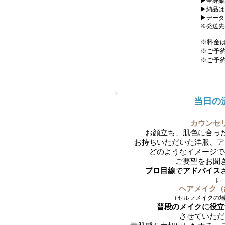
▶全身撮
▶納品は
▶データ
※発送先
※料金
※ご予約
※ご予
当日の
カウンセ
お顔立ち、肌色に合っ
お持ちいただいた洋服、ア
どのようなイメージで
ご要望をお聞
プロ目線
で
アドバイス
↓
ヘアメイク（
（セルフメイクの場
普段のメイクに役立
させていただ