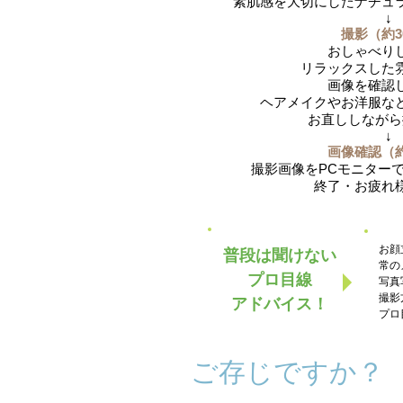
素肌感を大切にしたナチュ
↓
撮影（約3
おしゃべり
リラックスした
画像を確認
ヘアメイクやお洋服な
お直ししながら
↓
画像確認（約
撮影画像をPCモニター
終了・お疲れ
お顔
普段は聞けない
常の
プロ目線
写真
撮影
アドバイス！
プロ
ご存じですか？