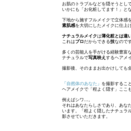
お肌のトラブルなどを隠そうとし
いかにも「お化粧してます！」と
下地から施すフルメイクで立体感
素肌感
を大切にしたメイクに仕上
ナチュラルメイク
は
薄化粧とは違
これは
プロ
だからできる
技
なので
多くの芸能人を手がける経験豊富
ナチュラルで
写真映え
するヘアメ
撮影後、そのままお出かけしても
「自然体のあなた」
を撮影すること
ヘアメイクで「程よく隠す」ここ
例えばシワ…。
それはあなたらしさであり、あな
います。「程よく隠したナチュラ
影させていただきます。