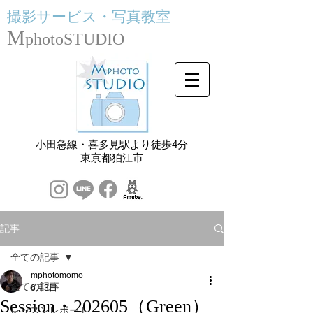
撮影サービス・
写真教室
M
photoSTUDIO
小田急線・喜多見駅より徒歩4分
​東京都狛江市
記事
全ての記事
mphotomomo
全ての記事
6月3日
Session・202605（Green）
レッスンレポート