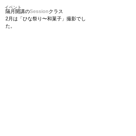
イベント
隔月開講の
Session
クラス
2月は「ひな祭り〜和菓子」撮影でし
た。