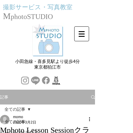
撮影サービス・
写真教室
M
photoSTUDIO
小田急線・喜多見駅より徒歩4分
​東京都狛江市
記事
全ての記事
momo
全ての記事
2020年3月2日
Mphoto Lesson Sessionクラ
レッスンレポート