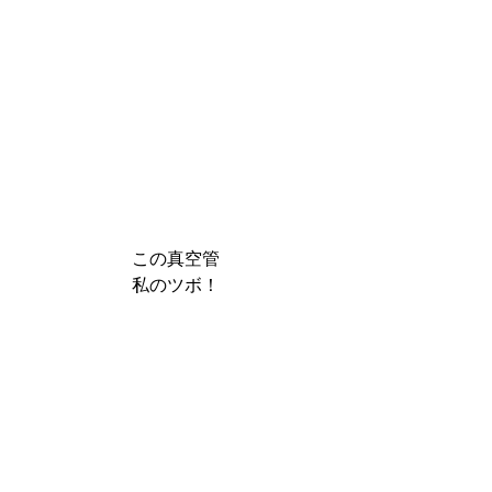
この真空管
私のツボ！
ラジオを作るわけでもなく
単に
インテリア・被写体として
欲しいぃぃ。。。
ゲットしよっ！と決めました