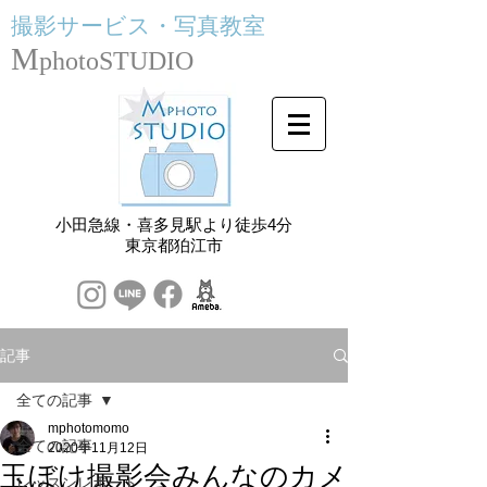
撮影サービス・
写真教室
M
photoSTUDIO
小田急線・喜多見駅より徒歩4分
​東京都狛江市
記事
全ての記事
mphotomomo
全ての記事
2020年11月12日
玉ぼけ撮影会みんなのカメ
レッスンレポート