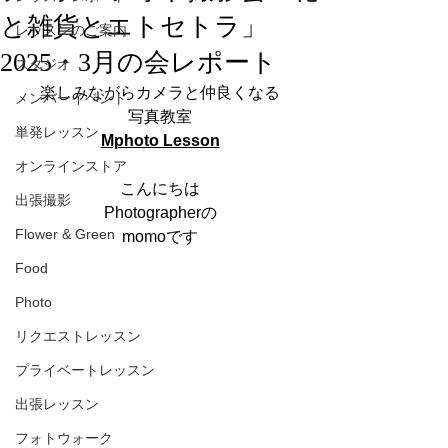
と雑貨とエトセトラ」
レッスンのご案内
2025・3月の会レポート
スタジオ
楽しみながらカメラと仲良くなる
メンバーイベント
写真教室
単発レッスン
Mphoto Lesson
オンラインストア
こんにちは
出張撮影
Photographerの
Flower & Green
momoです
Food
Photo
リクエストレッスン
プライベートレッスン
出張レッスン
フォトウォーク