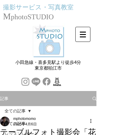
撮影サービス・
写真教室
M
photoSTUDIO
小田急線・喜多見駅より徒歩4分
​東京都狛江市
記事
全ての記事
mphotomomo
全ての記事
2025年4月6日
テーブルフォト撮影会「花
レッスンレポート