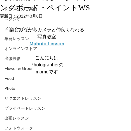
ングボード・ペイントWS
レッスンのご案内
更新日：
2022年3月6日
スタジオ
メンバーイベント
楽しみながらカメラと仲良くなれる
写真教室
単発レッスン
Mphoto Lesson
オンラインストア
こんにちは
出張撮影
Photographerの
Flower & Green
momoです
Food
Photo
リクエストレッスン
プライベートレッスン
出張レッスン
フォトウォーク