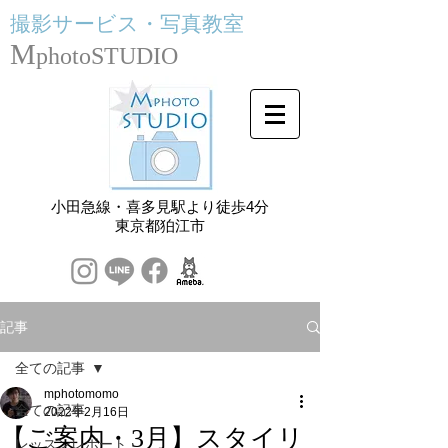
撮影サービス・
写真教室
M
photoSTUDIO
小田急線・喜多見駅より徒歩4分
​東京都狛江市
記事
全ての記事
mphotomomo
全ての記事
2022年2月16日
【ご案内・3月】スタイリ
レッスンレポート