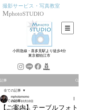
撮影サービス・
写真教室
M
photoSTUDIO
小田急線・喜多見駅より徒歩4分
​東京都狛江市
記事
全ての記事
mphotomomo
全ての記事
2023年10月10日
【ご案内】テーブルフォト
レッスンレポート