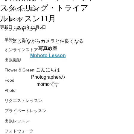
スタイリング・トライア
レッスンのご案内
ルレッスン11月
スタジオ
更新日：
2023年11月5日
メンバーイベント
単発レッスン
楽しみながらカメラと仲良くなる
写真教室
オンラインストア
Mphoto Lesson
出張撮影
こんにちは
Flower & Green
Photographerの
Food
momoです
Photo
リクエストレッスン
プライベートレッスン
出張レッスン
フォトウォーク