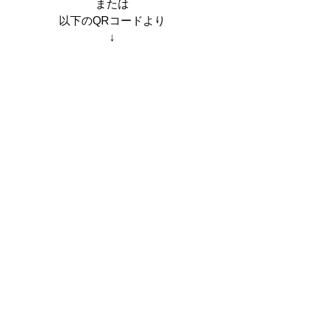
または
以下のQRコードより
↓
スマホの場合
QRコードをスクショして
LINEの友だち追加画面へ