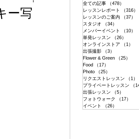
ン
全ての記事
（478）
478件
ーキー写
レッスンレポート
（316）
レッスンのご案内
（37）
スタジオ
（34）
34件の記
メンバーイベント
（10）
単発レッスン
（26）
26件
オンラインストア
（1）
1
出張撮影
（3）
3件の記事
Flower & Green
（25）
25
Food
（17）
17件の記事
Photo
（25）
25件の記事
リクエストレッスン
（1）
プライベートレッスン
（1
出張レッスン
（5）
5件の
フォトウォーク
（17）
17
イベント
（26）
26件の記