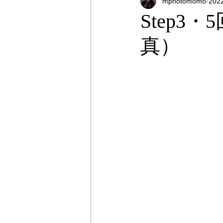
mphotomomo
20
オンラインストア
出張撮影
Step
真）
プライベートレッスン
出張