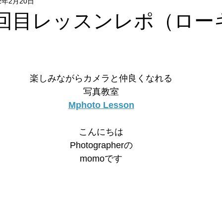
22年2月20日
Flower & Green
Food
Photo
リクエストレッス
3・5回目レッスンレポ（ロ
レッスン
フォトウォーク
イベント
楽しみながらカメラと仲良くなれる
写真教室
Mphoto Lesson
こんにちは
Photographerの
momoです