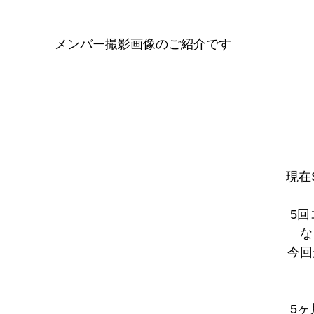
メンバー撮影画像のご紹介です
現在S
5回
な
今回
5ヶ