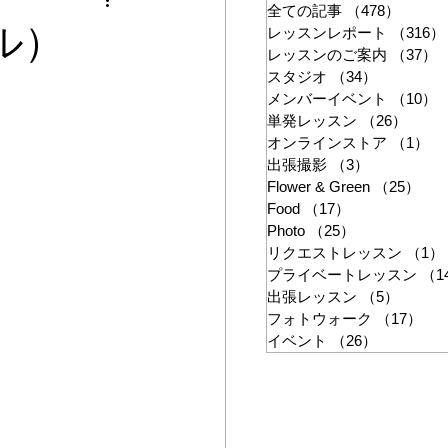
ン
全ての記事
（478）
478件
ル）
レッスンレポート
（316）
レッスンのご案内
（37）
スタジオ
（34）
34件の記
メンバーイベント
（10）
単発レッスン
（26）
26件
オンラインストア
（1）
1
出張撮影
（3）
3件の記事
Flower & Green
（25）
25
Food
（17）
17件の記事
Photo
（25）
25件の記事
リクエストレッスン
（1）
プライベートレッスン
（1
出張レッスン
（5）
5件の
フォトウォーク
（17）
17
イベント
（26）
26件の記