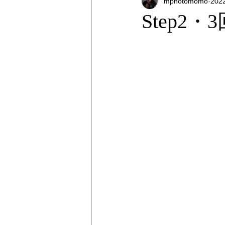
mphotomomo
20
オンラインストア
出張撮影
Step
プライベートレッスン
出張