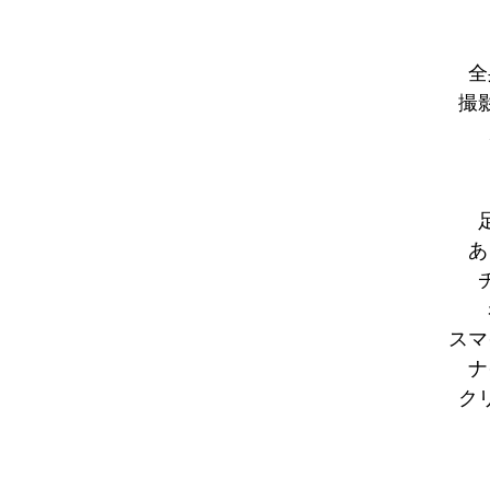
全
撮
あ
スマ
ナ
ク