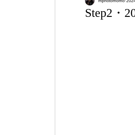
mphotomomo
20
オンラインストア
出張撮影
Step2
プライベートレッスン
出張