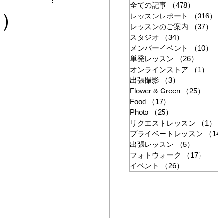
ン
全ての記事
（478）
478件
会）
レッスンレポート
（316）
レッスンのご案内
（37）
スタジオ
（34）
34件の記
メンバーイベント
（10）
単発レッスン
（26）
26件
オンラインストア
（1）
1
出張撮影
（3）
3件の記事
Flower & Green
（25）
25
Food
（17）
17件の記事
Photo
（25）
25件の記事
リクエストレッスン
（1）
プライベートレッスン
（1
出張レッスン
（5）
5件の
フォトウォーク
（17）
17
イベント
（26）
26件の記