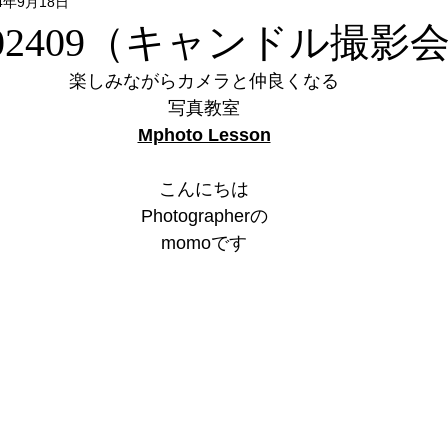
24年9月18日
Flower & Green
Food
Photo
リクエストレッス
・202409（キャンドル撮影
楽しみながらカメラと仲良くなる
レッスン
フォトウォーク
イベント
写真教室
Mphoto Lesson
こんにちは
Photographerの
momoです