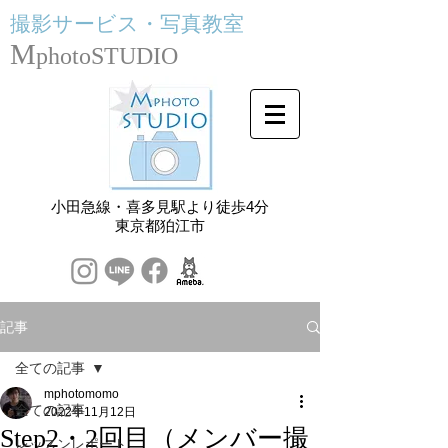
撮影サービス・
写真教室
M
photoSTUDIO
小田急線・喜多見駅より徒歩4分
​東京都狛江市
記事
全ての記事
mphotomomo
全ての記事
2022年11月12日
Step2・2回目（メンバー撮
レッスンレポート