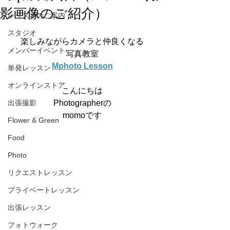
影画像のご紹介）
レッスンのご案内
スタジオ
楽しみながらカメラと仲良くなる
メンバーイベント
写真教室
Mphoto Lesson
単発レッスン
オンラインストア
こんにちは
出張撮影
Photographerの
momoです
Flower & Green
Food
Photo
リクエストレッスン
プライベートレッスン
出張レッスン
フォトウォーク