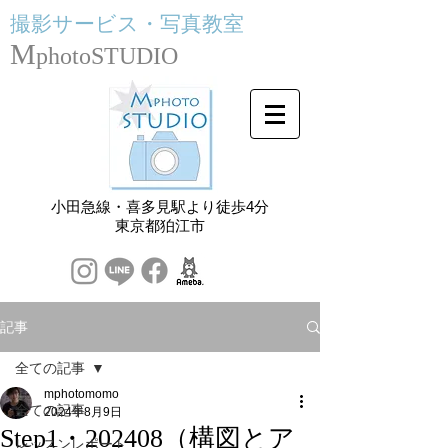
撮影サービス・
写真教室
M
photoSTUDIO
小田急線・喜多見駅より徒歩4分
​東京都狛江市
記事
全ての記事
mphotomomo
全ての記事
2024年8月9日
Step1・202408（構図とア
レッスンレポート