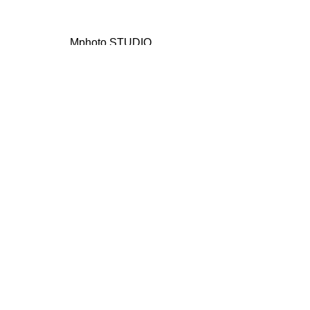
Mphoto STUDIO
momo
Mphoto
フォトレッスン
写真教室
カメラ教室
テーブルフォト
スタイリング撮影
Mphoto STUDIO
撮影練習の被写体
Sessionクラス
レッスンレポート
すべて表示
最新記事