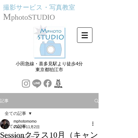
撮影サービス・
写真教室
M
photoSTUDIO
小田急線・喜多見駅より徒歩4分
​東京都狛江市
記事
全ての記事
mphotomomo
全ての記事
2022年11月2日
Sessionクラス10月（キャン
レッスンレポート