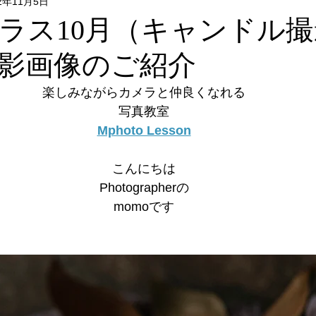
22年11月5日
Flower & Green
Food
Photo
リクエストレッス
onクラス10月（キャンドル
影画像のご紹介
レッスン
フォトウォーク
イベント
楽しみながらカメラと仲良くなれる
写真教室
Mphoto Lesson
こんにちは
Photographerの
momoです