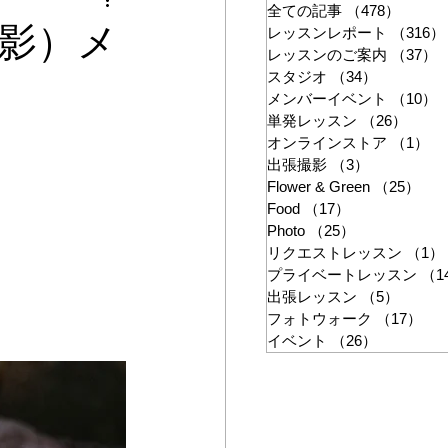
ン
全ての記事
（478）
478件
撮影）メ
レッスンレポート
（316）
レッスンのご案内
（37）
スタジオ
（34）
34件の記
メンバーイベント
（10）
単発レッスン
（26）
26件
オンラインストア
（1）
1
出張撮影
（3）
3件の記事
Flower & Green
（25）
25
Food
（17）
17件の記事
Photo
（25）
25件の記事
リクエストレッスン
（1）
プライベートレッスン
（1
出張レッスン
（5）
5件の
フォトウォーク
（17）
17
イベント
（26）
26件の記