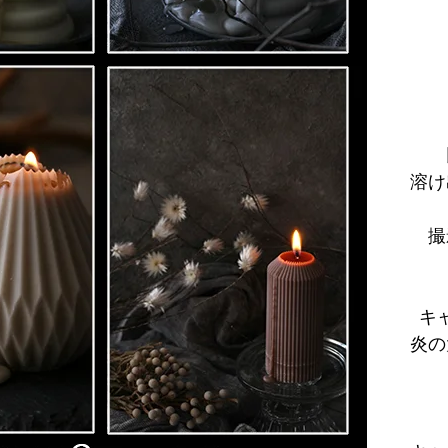
溶け
撮
キ
炎の