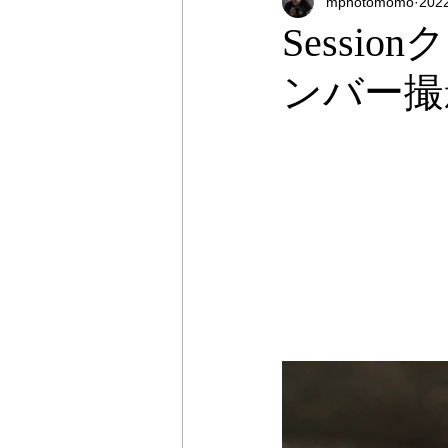
mphotomomo
20
オンラインストア
出張撮影
Sessi
ンバー撮
プライベートレッスン
出張