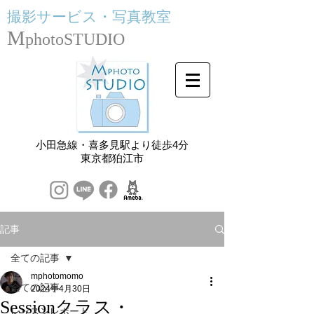
撮影サービス・
写真教室
M
photoSTUDIO
小田急線・喜多見駅より徒歩4分
​東京都狛江市
記事
全ての記事
mphotomomo
全ての記事
2024年4月30日
Sessionクラス・
レッスンレポート