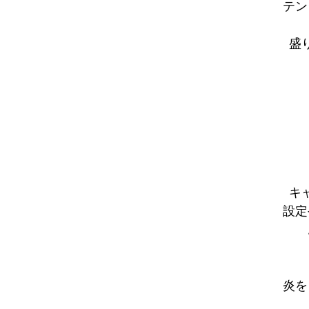
テン
盛
キ
設定
炎を