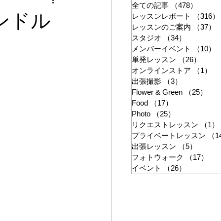
ン
全ての記事
（478）
478件
キャンドル
レッスンレポート
（316）
レッスンのご案内
（37）
スタジオ
（34）
34件の記
メンバーイベント
（10）
単発レッスン
（26）
26件
オンラインストア
（1）
1
出張撮影
（3）
3件の記事
Flower & Green
（25）
25
Food
（17）
17件の記事
Photo
（25）
25件の記事
リクエストレッスン
（1）
プライベートレッスン
（1
出張レッスン
（5）
5件の
フォトウォーク
（17）
17
イベント
（26）
26件の記