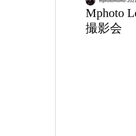
mphotomomo
20
オンラインストア
出張撮影
Mphoto
撮影会
プライベートレッスン
出張