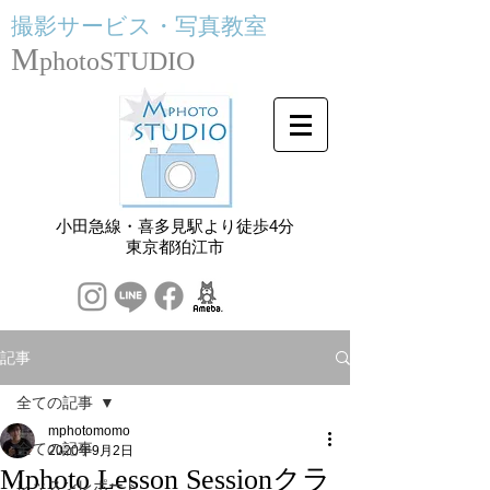
撮影サービス・
写真教室
M
photoSTUDIO
小田急線・喜多見駅より徒歩4分
​東京都狛江市
記事
全ての記事
mphotomomo
全ての記事
2020年9月2日
Mphoto Lesson Sessionクラ
レッスンレポート