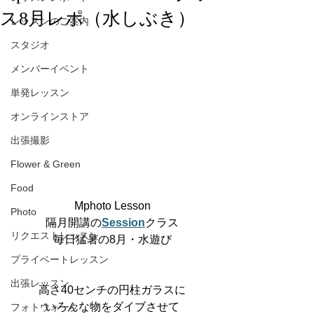
ス8月レポ（水しぶき）
レッスンのご案内
スタジオ
メンバーイベント
単発レッスン
オンラインストア
出張撮影
Flower & Green
Food
Mphoto Lesson
Photo
隔月開講の
Session
クラス
リクエストレッスン
毎日猛暑の8月・水遊び
プライベートレッスン
出張レッスン
高さ40センチの円柱ガラスに
いろんな物をダイブさせて
フォトウォーク