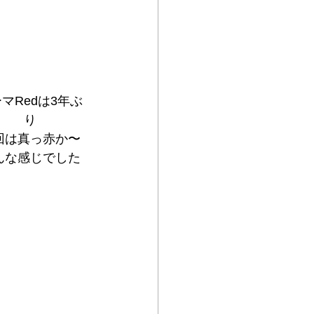
マRedは3年ぶ
り
回は真っ赤か〜
んな感じでした