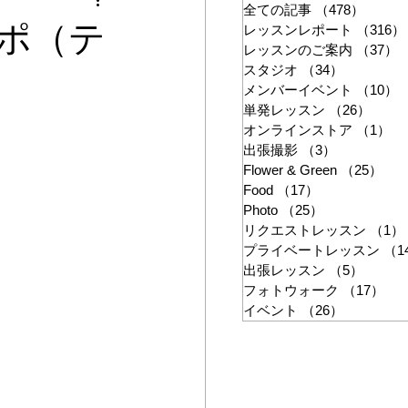
ン
全ての記事
（478）
478件
月レポ（テ
レッスンレポート
（316）
レッスンのご案内
（37）
スタジオ
（34）
34件の記
メンバーイベント
（10）
単発レッスン
（26）
26件
オンラインストア
（1）
1
出張撮影
（3）
3件の記事
Flower & Green
（25）
25
Food
（17）
17件の記事
Photo
（25）
25件の記事
リクエストレッスン
（1）
プライベートレッスン
（1
出張レッスン
（5）
5件の
フォトウォーク
（17）
17
イベント
（26）
26件の記