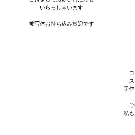
いらっしゃいます
被写体お持ち込み歓迎です
コ
ス
手作
ご
私も