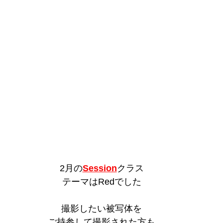
2月の
Session
クラス
テーマはRedでした
撮影したい被写体を
ご持参して撮影された方も