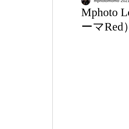
mphotomomo
20
オンラインストア
出張撮影
Mphoto
ーマRed
プライベートレッスン
出張