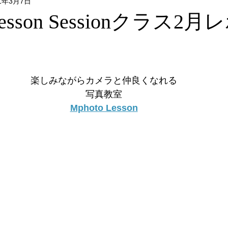
21年3月7日
Flower & Green
Food
Photo
リクエストレッス
 Lesson Sessionクラス2
）
レッスン
フォトウォーク
イベント
楽しみながらカメラと仲良くなれる
写真教室
Mphoto Lesson