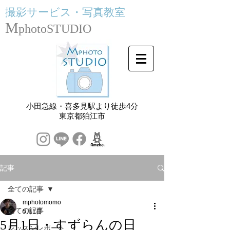
撮影サービス・
写真教室
M
photoSTUDIO
小田急線・喜多見駅より徒歩4分
​東京都狛江市
記事
全ての記事
mphotomomo
全ての記事
5月1日
5月1日・すずらんの日
レッスンレポート