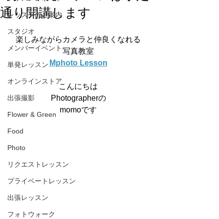
通り開講します
レッスンのご案内
スタジオ
楽しみながらカメラと仲良くなれる
メンバーイベント
写真教室
Mphoto Lesson
単発レッスン
オンラインストア
こんにちは
出張撮影
Photographerの
momoです
Flower & Green
Food
Photo
リクエストレッスン
プライベートレッスン
出張レッスン
フォトウォーク