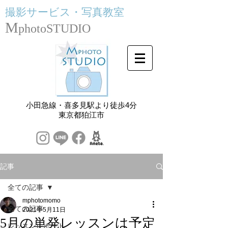
撮影サービス・
写真教室
M
photoSTUDIO
小田急線・喜多見駅より徒歩4分
​東京都狛江市
記事
全ての記事
mphotomomo
全ての記事
2021年5月11日
5月の単発レッスンは予定
レッスンレポート