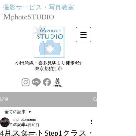
撮影サービス・
写真教室
M
photoSTUDIO
小田急線・喜多見駅より徒歩4分
​東京都狛江市
記事
全ての記事
mphotomomo
全ての記事
2023年4月10日
4月スタートStep1クラス・
レッスンレポート