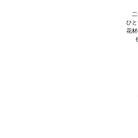
二
ひと
花材