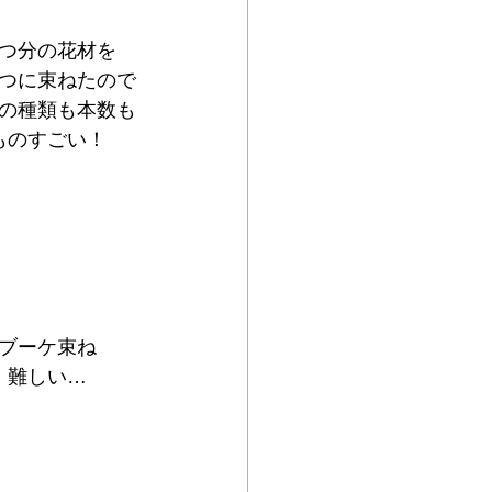
つ分の花材を
つに束ねたので
の種類も本数も
ものすごい！
ブーケ束ね
難しい…