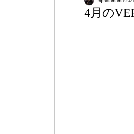
mphotomomo
20
オンラインストア
出張撮影
4月のVE
プライベートレッスン
出張