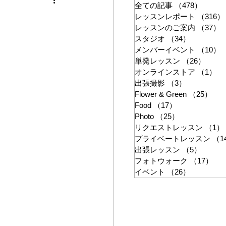
ン
全ての記事
（478）
478件
レッスンレポート
（316）
レッスンのご案内
（37）
スタジオ
（34）
34件の記
メンバーイベント
（10）
単発レッスン
（26）
26件
オンラインストア
（1）
1
出張撮影
（3）
3件の記事
Flower & Green
（25）
25
Food
（17）
17件の記事
Photo
（25）
25件の記事
リクエストレッスン
（1）
プライベートレッスン
（1
出張レッスン
（5）
5件の
フォトウォーク
（17）
17
イベント
（26）
26件の記