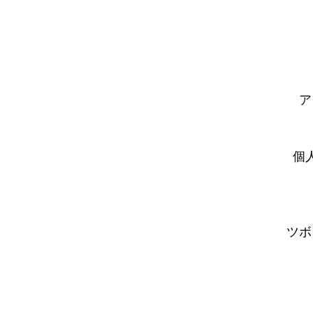
ア
個
ツボ