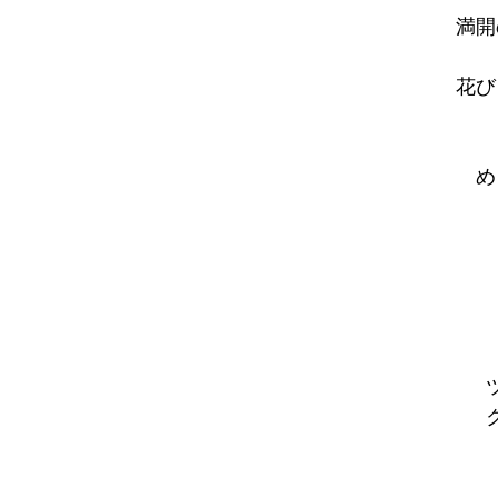
満開
花び
め