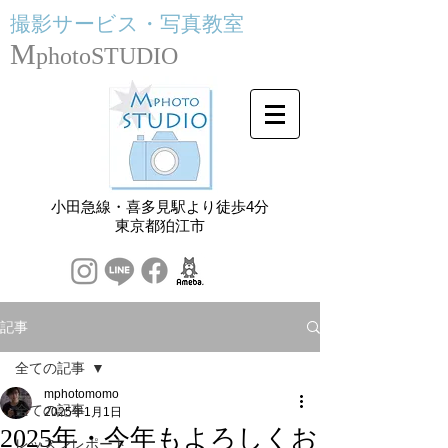
撮影サービス・
写真教室
M
photoSTUDIO
小田急線・喜多見駅より徒歩4分
​東京都狛江市
記事
全ての記事
mphotomomo
全ての記事
2025年1月1日
2025年・今年もよろしくお
レッスンレポート