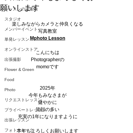
願いします
レッスンのご案内
スタジオ
楽しみながらカメラと仲良くなる
メンバーイベント
写真教室
Mphoto Lesson
単発レッスン
オンラインストア
こんにちは
出張撮影
Photographerの
momoです
Flower & Green
Food
2025年
Photo
今年もみなさまが
リクエストレッスン
健やかに
笑顔の多い
プライベートレッスン
充実の1年になりますように
出張レッスン
フォトウォーク
本年もよろしくお願いします