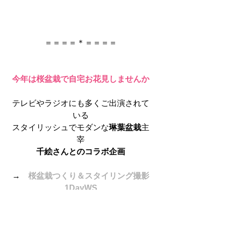
＝＝＝＝＊＝＝＝＝
今年は桜盆栽で自宅お花見しませんか
テレビやラジオにも多くご出演されて
いる
スタイリッシュでモダンな
琳葉盆栽
主
宰
千絵さんとのコラボ企画
→　
桜盆栽つくり＆スタイリング撮影
1DayWS