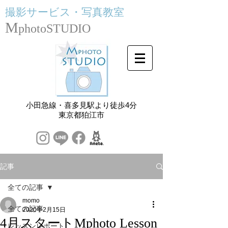
撮影サービス・
写真教室
M
photoSTUDIO
小田急線・喜多見駅より徒歩4分
​東京都狛江市
記事
全ての記事
momo
全ての記事
2020年2月15日
4月スタートMphoto Lesson
レッスンレポート