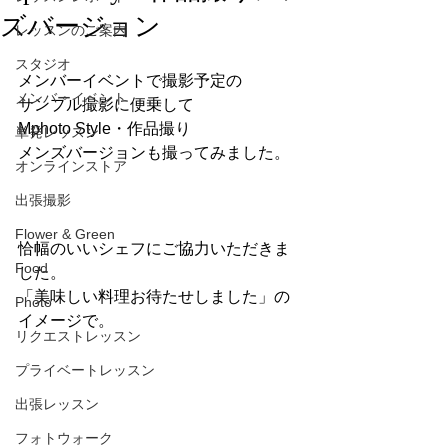
ズバージョン
レッスンのご案内
スタジオ
メンバーイベントで撮影予定の
メンバーイベント
サンプル撮影に便乗して
Mphoto Style・作品撮り
単発レッスン
メンズバージョンも撮ってみました。
オンラインストア
出張撮影
Flower & Green
恰幅のいいシェフにご協力いただきま
Food
した。
「美味しい料理お待たせしました」の
Photo
イメージで。
リクエストレッスン
プライベートレッスン
出張レッスン
フォトウォーク