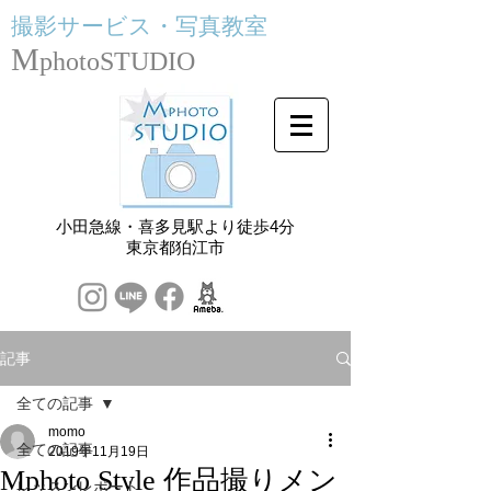
撮影サービス・
写真教室
M
photoSTUDIO
小田急線・喜多見駅より徒歩4分
​東京都狛江市
記事
全ての記事
momo
全ての記事
2019年11月19日
Mphoto Style 作品撮りメン
レッスンレポート