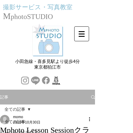
撮影サービス・
写真教室
M
photoSTUDIO
小田急線・喜多見駅より徒歩4分
​東京都狛江市
記事
全ての記事
momo
全ての記事
2019年10月30日
Mphoto Lesson Sessionクラ
レッスンレポート