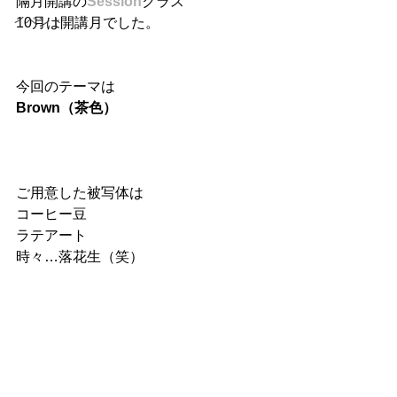
隔月開講の
Session
クラス
イベント
10月は開講月でした。
今回のテーマは
Brown（茶色）
ご用意した被写体は
コーヒー豆
ラテアート
時々…落花生（笑）