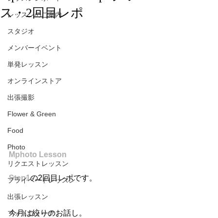
ス・2回目レポ
レッスンのご案内
スタジオ
メンバーイベント
単発レッスン
オンラインストア
出張撮影
Flower & Green
Food
Photo
Mphoto Lesson
リクエストレッスン
Step1
の2回目レポです。
プライベートレッスン
出張レッスン
今月は絞りのお話し。
フォトウォーク