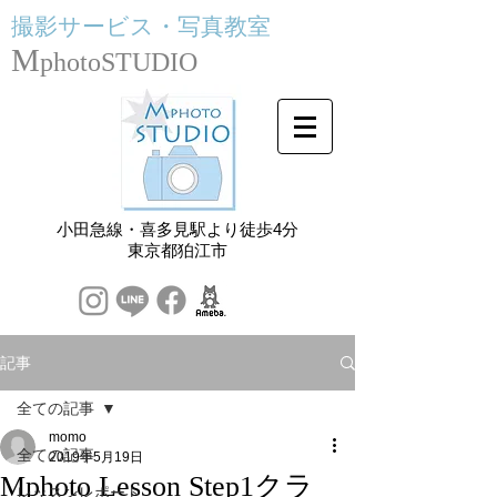
撮影サービス・
写真教室
M
photoSTUDIO
小田急線・喜多見駅より徒歩4分
​東京都狛江市
記事
全ての記事
momo
全ての記事
2019年5月19日
Mphoto Lesson Step1クラ
レッスンレポート