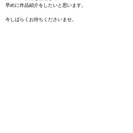
早めに作品紹介をしたいと思います。
今しばらくお待ちくださいませ。
Mphoto STUDIO 
momo
#Se
#Yellow
#撮影練習の被写体
レッスンレポート
すべて表示
最新記事