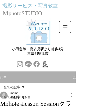
撮影サービス・
写真教室
M
photoSTUDIO
小田急線・喜多見駅より徒歩4分
​東京都狛江市
記事
全ての記事
momo
全ての記事
2019年4月24日
Mphoto Lesson Sessionクラ
レッスンレポート