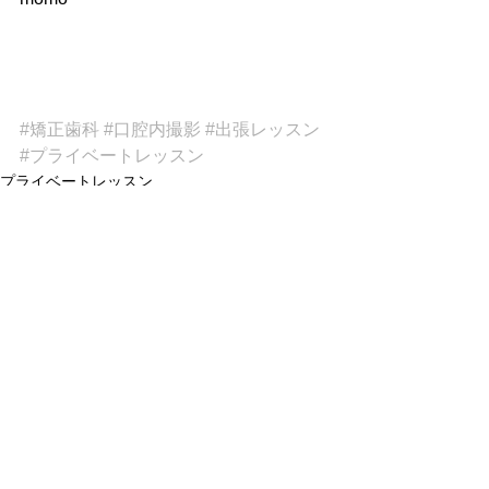
#矯正歯科
#口腔内撮影
#出張レッスン
#プライベートレッスン
プライベートレッスン
すべて表示
最新記事