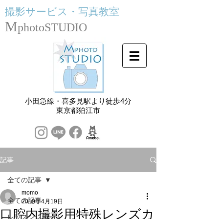
撮影サービス・
写真教室
M
photoSTUDIO
小田急線・喜多見駅より徒歩4分
​東京都狛江市
記事
全ての記事
momo
全ての記事
2019年4月19日
口腔内撮影用特殊レンズカ
レッスンレポート