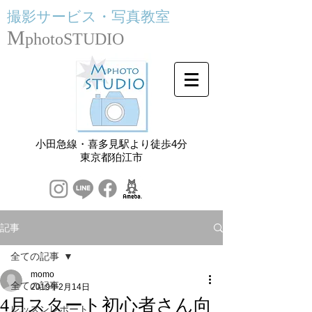
撮影サービス・
写真教室
M
photoSTUDIO
小田急線・喜多見駅より徒歩4分
​東京都狛江市
記事
全ての記事
momo
全ての記事
2019年2月14日
4月スタート初心者さん向
レッスンレポート