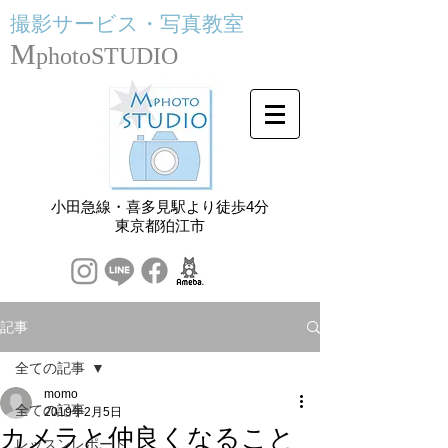
撮影サービス・
写真教室
M
photoSTUDIO
小田急線・喜多見駅より徒歩4分
​東京都狛江市
記事
全ての記事
momo
全ての記事
2019年2月5日
カメラと仲良くなること
レッスンレポート