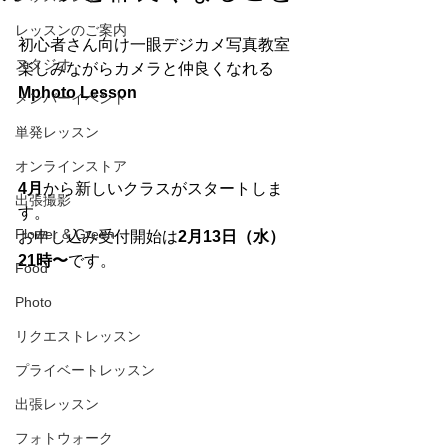
レッスンのご案内
初心者さん向け一眼デジカメ写真教室
スタジオ
楽しみながらカメラと仲良くなれる
Mphoto Lesson
メンバーイベント
単発レッスン
オンラインストア
4月
から新しいクラスがスタートしま
出張撮影
す。
Flower & Green
お申し込み受付開始は
2月13日（水）
21時〜
です。
Food
Photo
リクエストレッスン
プライベートレッスン
出張レッスン
フォトウォーク