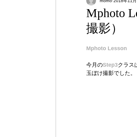
momo
2018年11
オンラインストア
出張撮影
Mphoto
撮影）
プライベートレッスン
出張
Mphoto Lesson
今月の
Step3
クラス
玉ぼけ撮影でした。