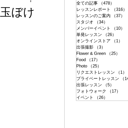
ン
全ての記事
（478）
478件
ポ（玉ぼけ
レッスンレポート
（316）
レッスンのご案内
（37）
スタジオ
（34）
34件の記
メンバーイベント
（10）
単発レッスン
（26）
26件
オンラインストア
（1）
1
出張撮影
（3）
3件の記事
Flower & Green
（25）
25
Food
（17）
17件の記事
Photo
（25）
25件の記事
リクエストレッスン
（1）
プライベートレッスン
（1
出張レッスン
（5）
5件の
フォトウォーク
（17）
17
イベント
（26）
26件の記