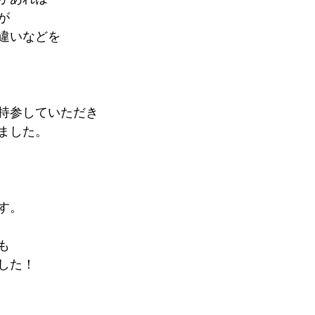
が
違いなどを
持参していただき
ました。 
す。
も
した！