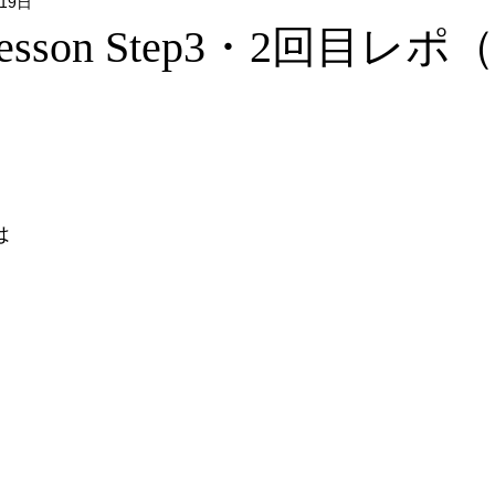
月19日
Flower & Green
Food
Photo
リクエストレッス
 Lesson Step3・2回目レ
レッスン
フォトウォーク
イベント
は