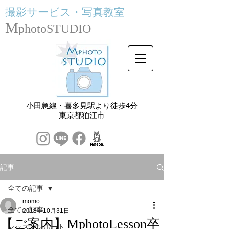
撮影サービス・
写真教室
M
photoSTUDIO
小田急線・喜多見駅より徒歩4分
​東京都狛江市
記事
全ての記事
momo
全ての記事
2018年10月31日
【ご案内】MphotoLesson卒
レッスンレポート