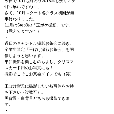
今日で10月も終わり2018年も残り２ヶ
イベント
月…早いですね～。
さて、10月スタート各クラス初回が無
事終わりました。
11月はStep3の「玉ボケ撮影」です。
（覚えてますか？）
・
過日のキャンドル撮影お茶会に続き、
卒業生限定「玉ぼけ撮影お茶会」を開
催しようと思います。
単に撮影を楽しむのもよし、クリスマ
スカード用のお写真にも！
撮影そこそこお茶会メインでも（笑）
・
玉ぼけ背景に撮影したい被写体をお持
ち下さい（複数可）。
黒背景・白背景どちらも撮影できま
す。
・