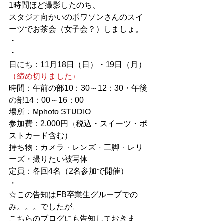
1時間ほど撮影したのち、
スタジオ向かいのポワソンさんのスイ
ーツでお茶会（女子会？）しましょ。
・
・
日にち：11月18日（日）・19日（月）
（締め切りました）
時間：午前の部10：30～12：30・午後
の部14：00～16：00
場所：Mphoto STUDIO
参加費：2,000円（税込・スイーツ・ポ
ストカード含む）
持ち物：カメラ・レンズ・三脚・レリ
ーズ・撮りたい被写体
定員：各回4名（2名参加で開催）
・
☆この告知はFB卒業生グループでの
み。。。でしたが、
こちらのブログにも告知しておきま