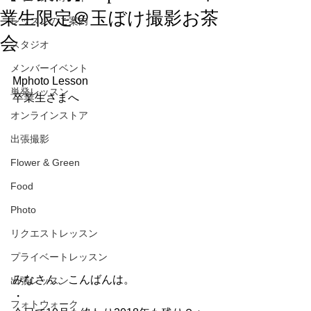
業生限定＠玉ぼけ撮影お茶
レッスンのご案内
会
スタジオ
メンバーイベント
Mphoto Lesson
単発レッスン
卒業生さまへ
オンラインストア
出張撮影
Flower & Green
Food
Photo
リクエストレッスン
プライベートレッスン
みなさん、こんばんは。
出張レッスン
・
フォトウォーク