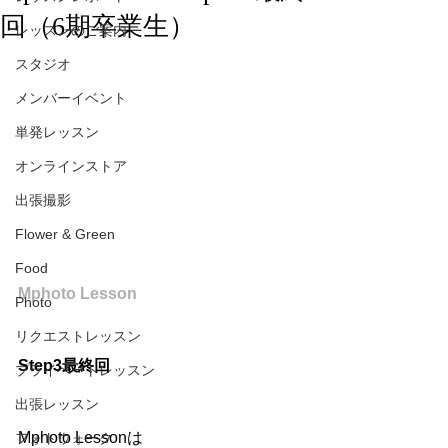
回（6期卒業生）
レッスンのご案内
スタジオ
メンバーイベント
単発レッスン
オンラインストア
出張撮影
Flower & Green
Food
Mphoto Lesson
Photo
リクエストレッスン
Step3最終回
プライベートレッスン
出張レッスン
Mphoto Lessonは
フォトウォーク