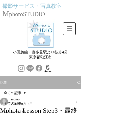
撮影サービス・
写真教室
M
photoSTUDIO
小田急線・喜多見駅より徒歩4分
​東京都狛江市
記事
全ての記事
momo
全ての記事
2018年9月18日
Mphoto Lesson Step3・最終
レッスンレポート