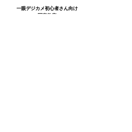
一眼デジカメ初心者さん向け
写真教室
Mphoto Lesson
レッスン詳細はこちら
→　
Mphoto Lesson
10月
スタート各クラス
受付中です。
→　
Step1
→　
Step2
→　
Step3