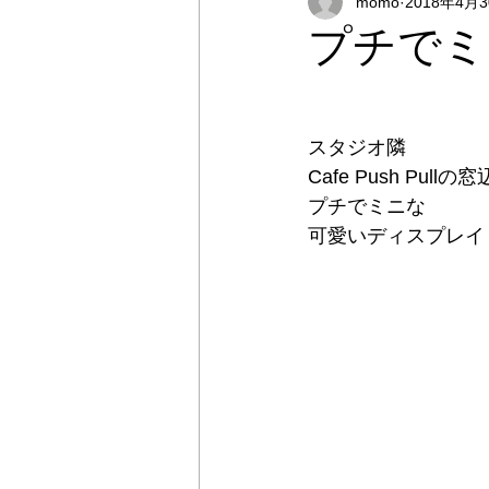
momo
2018年4月
オンラインストア
出張撮影
プチでミ
プライベートレッスン
出張
スタジオ隣
Cafe Push Pullの
プチでミニな
可愛いディスプレイ