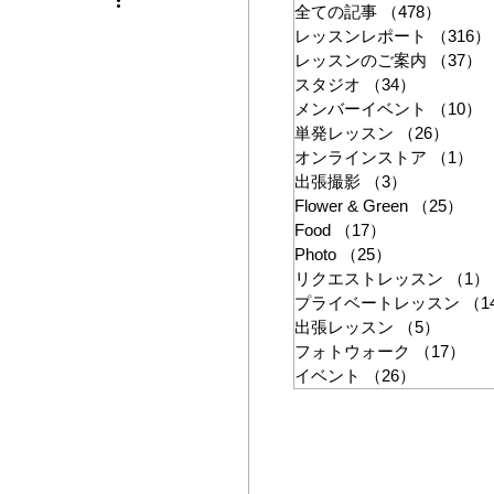
ン
全ての記事
（478）
478件
レッスンレポート
（316）
レッスンのご案内
（37）
スタジオ
（34）
34件の記
メンバーイベント
（10）
単発レッスン
（26）
26件
オンラインストア
（1）
1
出張撮影
（3）
3件の記事
Flower & Green
（25）
25
Food
（17）
17件の記事
Photo
（25）
25件の記事
リクエストレッスン
（1）
プライベートレッスン
（1
出張レッスン
（5）
5件の
フォトウォーク
（17）
17
イベント
（26）
26件の記