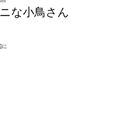
30日
Flower & Green
Food
Photo
リクエストレッス
ニな小鳥さん
レッスン
フォトウォーク
イベント
窓辺に