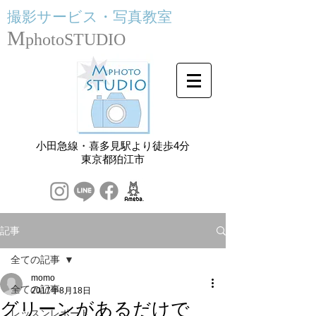
撮影サービス・
写真教室
M
photoSTUDIO
小田急線・喜多見駅より徒歩4分
​東京都狛江市
記事
全ての記事
momo
全ての記事
2017年8月18日
グリーンがあるだけで
レッスンレポート