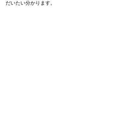
だいたい分かります。
撮影されたお写真にも
撮影している体勢にも
アドバイスをさせていただいてます。
実は
撮影する体勢次第で
できあがり写真も違ってくるのです。