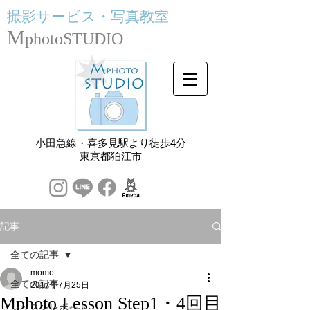
撮影サービス・
写真教室
M
photoSTUDIO
小田急線・喜多見駅より徒歩4分
​東京都狛江市
記事
全ての記事
momo
全ての記事
2017年7月25日
Mphoto Lesson Step1・4回目
レッスンレポート