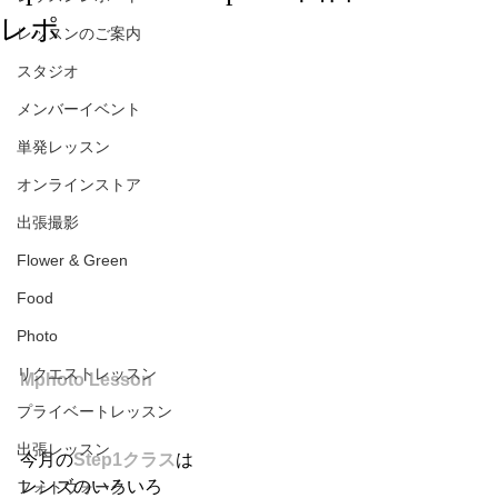
レポ
レッスンのご案内
スタジオ
メンバーイベント
単発レッスン
オンラインストア
出張撮影
Flower & Green
Food
Photo
リクエストレッスン
Mphoto Lesson
プライベートレッスン
出張レッスン
今月の
Step1クラス
は
レンズのいろいろ
フォトウォーク