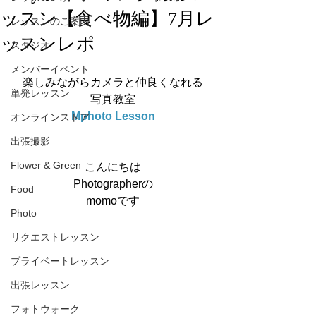
ッスン【食べ物編】7月レ
レッスンのご案内
ッスンレポ
スタジオ
メンバーイベント
楽しみながらカメラと仲良くなれる
単発レッスン
写真教室
Mphoto Lesson
オンラインストア
出張撮影
Flower & Green
こんにちは
Photographerの
Food
momoです
Photo
リクエストレッスン
プライベートレッスン
出張レッスン
フォトウォーク