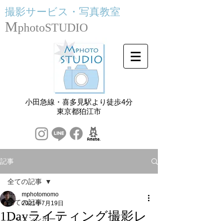
撮影サービス・
写真教室
M
photoSTUDIO
小田急線・喜多見駅より徒歩4分
​東京都狛江市
記事
全ての記事
mphotomomo
全ての記事
2021年7月19日
1Dayライティング撮影レ
レッスンレポート