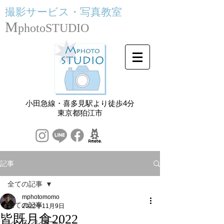
撮影サービス・
写真教室
M
photoSTUDIO
小田急線・喜多見駅より徒歩4分
​東京都狛江市
記事
全ての記事
mphotomomo
全ての記事
2022年11月9日
皆既月食2022
レッスンレポート