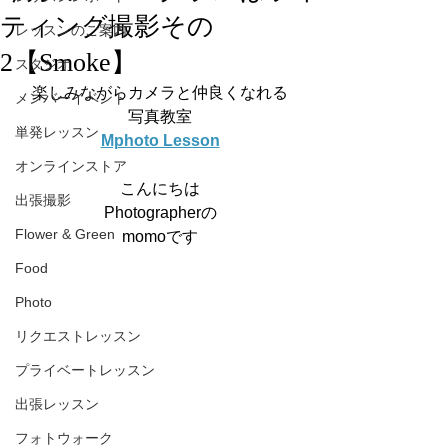
ティング撮影その
レッスンのご案内
2【Smoke】
スタジオ
楽しみながらカメラと仲良くなれる
メンバーイベント
写真教室
単発レッスン
Mphoto Lesson
オンラインストア
こんにちは
出張撮影
Photographerの
Flower & Green
momoです
Food
Photo
リクエストレッスン
プライベートレッスン
出張レッスン
フォトウォーク