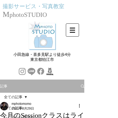
撮影サービス・
写真教室
M
photoSTUDIO
小田急線・喜多見駅より徒歩4分
​東京都狛江市
記事
全ての記事
mphotomomo
全ての記事
2021年8月29日
今月のSessionクラスはライ
レッスンレポート