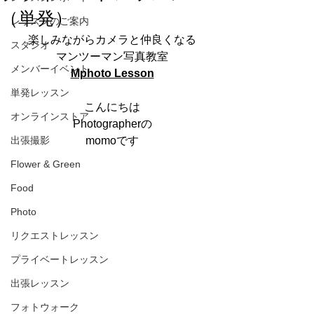
（単発）
レッスンのご案内
楽しみながらカメラと仲良くなる
スタジオ
マンツーマン写真教室
メンバーイベント
Mphoto Lesson
単発レッスン
こんにちは
オンラインストア
Photographerの
出張撮影
momoです
Flower & Green
Food
Photo
リクエストレッスン
プライベートレッスン
出張レッスン
フォトウォーク