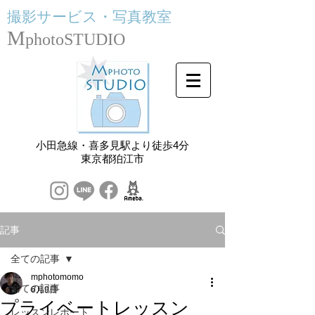
撮影サービス・
写真教室
M
photoSTUDIO
小田急線・喜多見駅より徒歩4分
​東京都狛江市
記事
全ての記事
mphotomomo
全ての記事
6月9日
プライベートレッスン
レッスンレポート