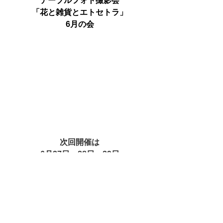
テーブルフォト撮影会
「花と雑貨とエトセトラ」
6月の会
次回開催は
6月27日・28日・29日
お申し込みは
LINE公式からお願いします
LINE公式友だち追加