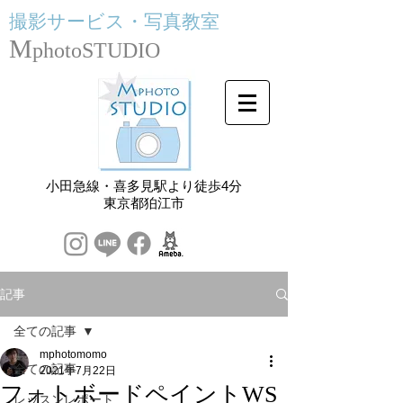
撮影サービス・
写真教室
M
photoSTUDIO
小田急線・喜多見駅より徒歩4分
​東京都狛江市
記事
全ての記事
mphotomomo
全ての記事
2021年7月22日
フォトボードペイントWS
レッスンレポート