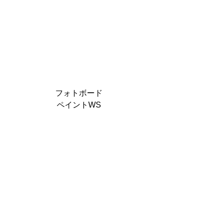
フォトボード
ペイントWS
次回は秋くらいに開催予定です
今回の詳細はこちら
↓
【ご案内】ペイントWS