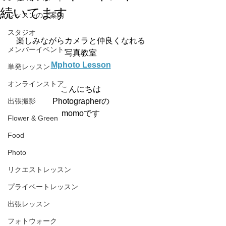
続いてます
レッスンのご案内
スタジオ
楽しみながらカメラと仲良くなれる
メンバーイベント
写真教室
Mphoto Lesson
単発レッスン
オンラインストア
こんにちは
出張撮影
Photographerの
momoです
Flower & Green
Food
Photo
リクエストレッスン
プライベートレッスン
出張レッスン
フォトウォーク