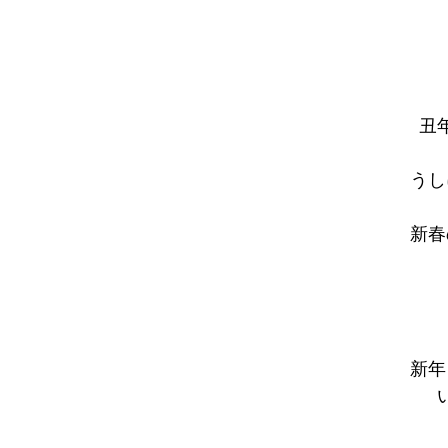
丑
うし
新春
新年