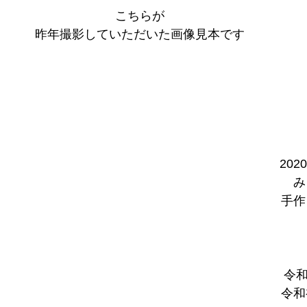
こちらが
昨年撮影していただいた画像見本です
20
み
手作
令和
令和