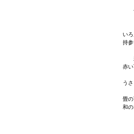
いろ
持参
赤い
うさ
畳の
和の