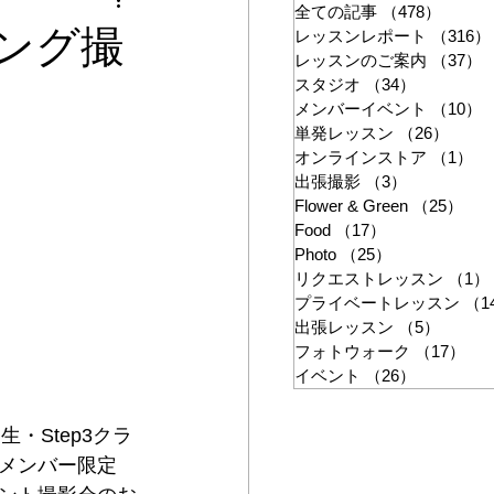
ン
全ての記事
（478）
478件
リング撮
レッスンレポート
（316）
レッスンのご案内
（37）
スタジオ
（34）
34件の記
メンバーイベント
（10）
単発レッスン
（26）
26件
オンラインストア
（1）
1
出張撮影
（3）
3件の記事
Flower & Green
（25）
25
Food
（17）
17件の記事
Photo
（25）
25件の記事
リクエストレッスン
（1）
プライベートレッスン
（1
出張レッスン
（5）
5件の
フォトウォーク
（17）
17
イベント
（26）
26件の記
生・Step3クラ
メンバー限定