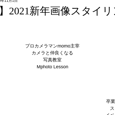
20年11月1日
Flower & Green
Food
Photo
リクエストレッス
】2021新年画像スタイ
レッスン
フォトウォーク
イベント
プロカメラマンmomo主宰
カメラと仲良くなる
写真教室
Mphoto Lesson
卒業
ス